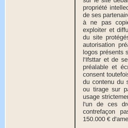
sur le site debat
propriété intelle
de ses partenair
à ne pas copier
exploiter et dif
du site protégés
autorisation pré
logos présents su
l'Ifsttar et de 
préalable et écri
consent toutefois
du contenu du s
ou tirage sur p
usage strictemen
l'un de ces dro
contrefaçon p
150.000 € d'am